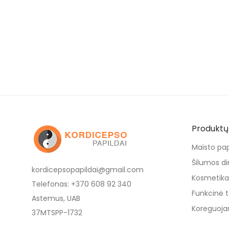
Produktų 
Maisto pap
Šilumos dir
kordicepsopapildai@gmail.com
Kosmetika 
Telefonas: +370 608 92 340
Funkcinė t
Astemus, UAB
Koreguojan
37MTSPP-1732