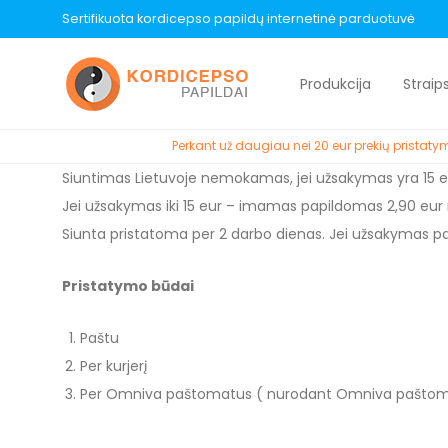
Sertifikuota kordicepso papildų internetinė parduotuvė
Produkcija
Straip
Perkant už daugiau nei 20 eur prekių prista
Siuntimas Lietuvoje nemokamas, jei užsakymas yra 15 eu
Jei užsakymas iki 15 eur – imamas papildomas 2,90 eur
Siunta pristatoma per 2 darbo dienas. Jei užsakymas pa
Pristatymo būdai
Paštu
Per kurjerį
Per Omniva paštomatus ( nurodant Omniva paštom