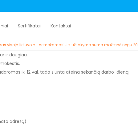
sniai
Sertifikatai
Kontaktai
tymas visoje Lietuvoje - nemokamas! Jei užsakymo suma mažesnė negu 20
r ir daugiau.
 mokestis.
daromas iki 12 val, tada siunta ateina sekančią darbo dieną.
ato adresą)