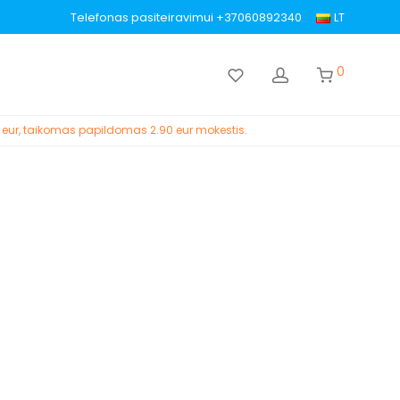
Telefonas pasiteiravimui +37060892340
LT
0
 eur, taikomas papildomas 2.90 eur mokestis.